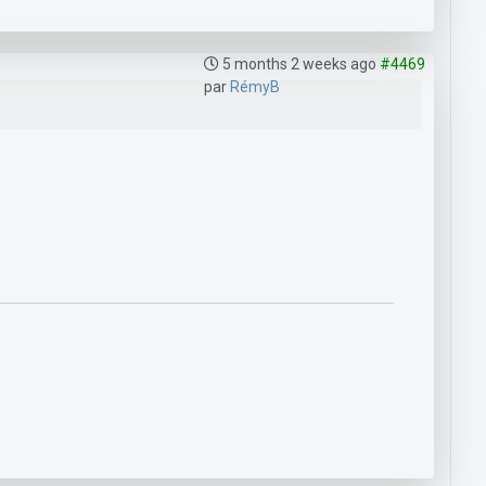
5 months 2 weeks ago
#4469
par
RémyB