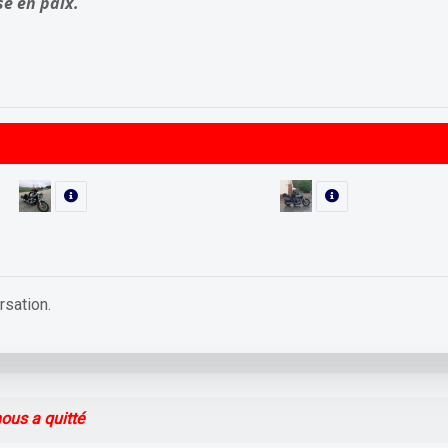
se en paix.
rsation.
nous a quitté