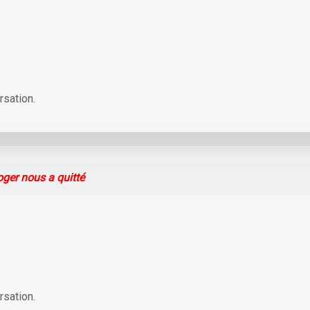
rsation.
oger nous a quitté
rsation.